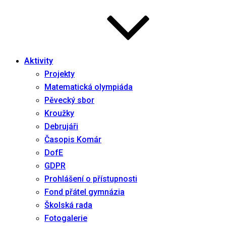
Aktivity
Projekty
Matematická olympiáda
Pěvecký sbor
Kroužky
Debrujáři
Časopis Komár
DofE
GDPR
Prohlášení o přístupnosti
Fond přátel gymnázia
Školská rada
Fotogalerie