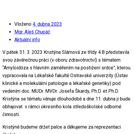
Vloženo
4. dubna 2023
Mgr. Aleš Chupáč
Aktuální info
V pátek 31. 3. 2023 Kristýna Slámová ze třídy 4.B představila
svou závěrečnou práci (v oboru zdravotnictví) s tématem
“Amyloidóza s hlavním zaměřením na postižení srdce”, kterou
vypracovala na Lékařské fakultě Ostravské univerzity (Ústav
klinické a molekulární patologie a lékařské genetiky) pod
vedením doc. MUDr. MVDr. Josefa Škardy, Ph.D. et Ph.D.
Kristýna se tématu věnuje dlouhodobě a dne 11. dubna ji bude
obhajovat v rámci okresního kola středoškolské odborné
činnosti.
Kristýně budeme držet palce a děkujeme za reprezentaci