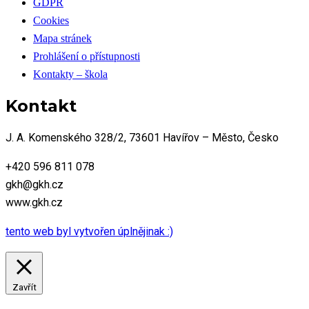
GDPR
Cookies
Mapa stránek
Prohlášení o přístupnosti
Kontakty – škola
Kontakt
J. A. Komenského 328/2, 73601 Havířov – Město, Česko
+420 596 811 078
gkh@gkh.cz
www.gkh.cz
tento web byl vytvořen úplnějinak :)
Zavřít