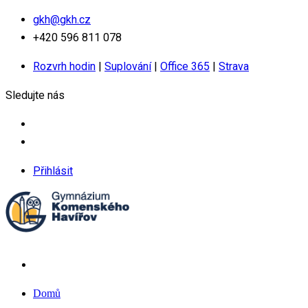
gkh@gkh.cz
+420 596 811 078
Rozvrh hodin
|
Suplování
|
Office 365
|
Strava
Sledujte nás
Přihlásit
Domů