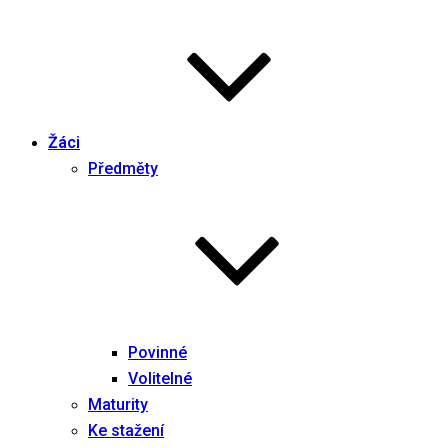
Žáci
Předměty
Povinné
Volitelné
Maturity
Ke stažení