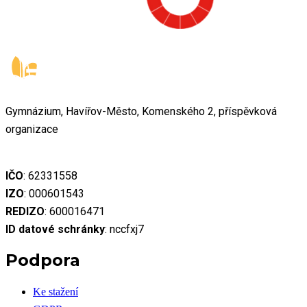
Gymnázium, Havířov-Město, Komenského 2, příspěvková
organizace
IČO
: 62331558
IZO
: 000601543
REDIZO
: 600016471
ID datové schránky
: nccfxj7
Podpora
Ke stažení