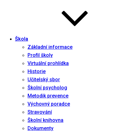
Škola
Základní informace
Profil školy
Virtuální prohlídka
Historie
Učitelský sbor
Školní psycholog
Metodik prevence
Výchovný poradce
Stravování
Školní knihovna
Dokumenty