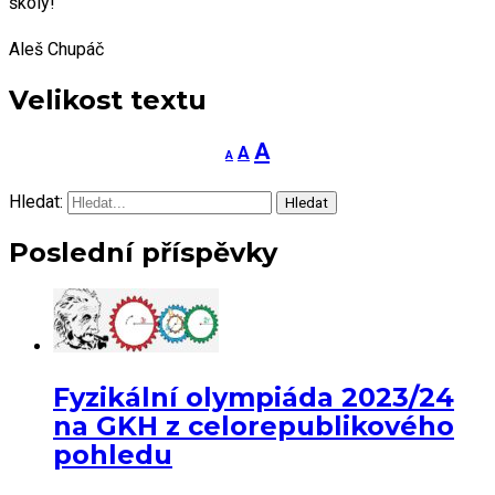
školy!
Aleš Chupáč
Velikost textu
Increase
A
Reset
Decrease
A
A
font
font
font
Hledat:
size.
Hledat
size.
size.
Poslední příspěvky
Fyzikální olympiáda 2023/24
na GKH z celorepublikového
pohledu